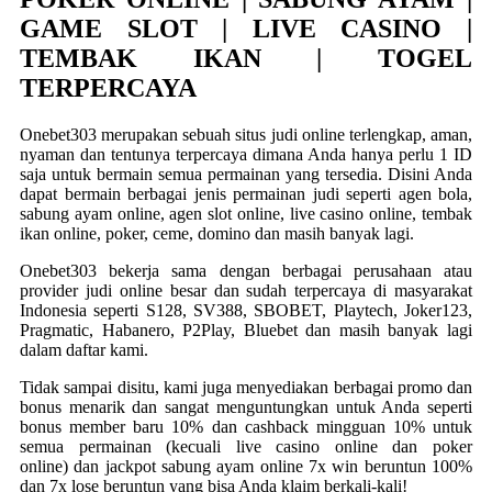
GAME SLOT | LIVE CASINO |
TEMBAK IKAN | TOGEL
TERPERCAYA
Onebet303 merupakan sebuah situs judi online terlengkap, aman,
nyaman dan tentunya terpercaya dimana Anda hanya perlu 1 ID
saja untuk bermain semua permainan yang tersedia. Disini Anda
dapat bermain berbagai jenis permainan judi seperti agen bola,
sabung ayam online, agen slot online, live casino online, tembak
ikan online, poker, ceme, domino dan masih banyak lagi.
Onebet303 bekerja sama dengan berbagai perusahaan atau
provider judi online besar dan sudah terpercaya di masyarakat
Indonesia seperti S128, SV388, SBOBET, Playtech, Joker123,
Pragmatic, Habanero, P2Play, Bluebet dan masih banyak lagi
dalam daftar kami.
Tidak sampai disitu, kami juga menyediakan berbagai promo dan
bonus menarik dan sangat menguntungkan untuk Anda seperti
bonus member baru 10% dan cashback mingguan 10% untuk
semua permainan (kecuali live casino online dan poker
online) dan jackpot sabung ayam online 7x win beruntun 100%
dan 7x lose beruntun yang bisa Anda klaim berkali-kali!