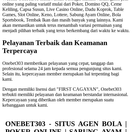
online yang paling variatif mulai dari Poker, Domino QQ, Ceme
Keliling, Capsa Susun, Live Casino Online, Dadu Koprok, Table
Games, Slot Online, Keno, Lottere, Sabung Ayam Online, Bola
Sportsbook, Tembak Ikan dan masih banyak yang lainnya. Kami
akan memastikan untuk terus menambah variasi permainan yang
menjadi pilihan terbaik yang terus berkembang dari waktu ke waktu.
Pelayanan Terbaik dan Keamanan
Terpercaya
Onebet303 memberikan pelayanan yang cepat, tanggap dan
profesional selama 24 jam kepada semua pengunjung situs kami.
Selain itu, kepercayaan member merupakan hal terpenting bagi
kami.
Dengan memiliki lisensi dari "FIRST CAGAYAN", Onebet303
terbukti memiliki pelayanan dan keamanan berstandar internasional.
Kepercayaan yang diberikan oleh member merupakan suatu
kebanggaan untuk kami.
ONEBET303 - SITUS AGEN BOLA |
POKER ONLINE | SABUNG AYAM |