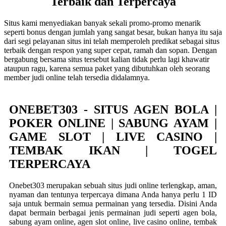
Terbaik dan Terpercaya
Situs kami menyediakan banyak sekali promo-promo menarik
seperti bonus dengan jumlah yang sangat besar, bukan hanya itu saja
dari segi pelayanan situs ini telah memperoleh predikat sebagai situs
terbaik dengan respon yang super cepat, ramah dan sopan. Dengan
bergabung bersama situs tersebut kalian tidak perlu lagi khawatir
ataupun ragu, karena semua paket yang dibutuhkan oleh seorang
member judi online telah tersedia didalamnya.
ONEBET303 - SITUS AGEN BOLA |
POKER ONLINE | SABUNG AYAM |
GAME SLOT | LIVE CASINO |
TEMBAK IKAN | TOGEL
TERPERCAYA
Onebet303 merupakan sebuah situs judi online terlengkap, aman,
nyaman dan tentunya terpercaya dimana Anda hanya perlu 1 ID
saja untuk bermain semua permainan yang tersedia. Disini Anda
dapat bermain berbagai jenis permainan judi seperti agen bola,
sabung ayam online, agen slot online, live casino online, tembak