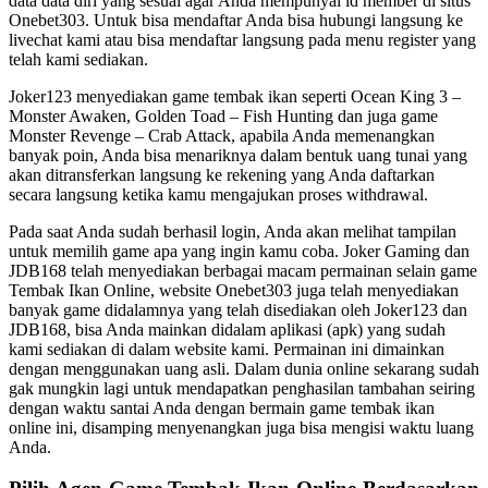
data data diri yang sesuai agar Anda mempunyai id member di situs
Onebet303. Untuk bisa mendaftar Anda bisa hubungi langsung ke
livechat kami atau bisa mendaftar langsung pada menu register yang
telah kami sediakan.
Joker123 menyediakan game tembak ikan seperti Ocean King 3 –
Monster Awaken, Golden Toad – Fish Hunting dan juga game
Monster Revenge – Crab Attack, apabila Anda memenangkan
banyak poin, Anda bisa menariknya dalam bentuk uang tunai yang
akan ditransferkan langsung ke rekening yang Anda daftarkan
secara langsung ketika kamu mengajukan proses withdrawal.
Pada saat Anda sudah berhasil login, Anda akan melihat tampilan
untuk memilih game apa yang ingin kamu coba. Joker Gaming dan
JDB168 telah menyediakan berbagai macam permainan selain game
Tembak Ikan Online, website Onebet303 juga telah menyediakan
banyak game didalamnya yang telah disediakan oleh Joker123 dan
JDB168, bisa Anda mainkan didalam aplikasi (apk) yang sudah
kami sediakan di dalam website kami. Permainan ini dimainkan
dengan menggunakan uang asli. Dalam dunia online sekarang sudah
gak mungkin lagi untuk mendapatkan penghasilan tambahan seiring
dengan waktu santai Anda dengan bermain game tembak ikan
online ini, disamping menyenangkan juga bisa mengisi waktu luang
Anda.