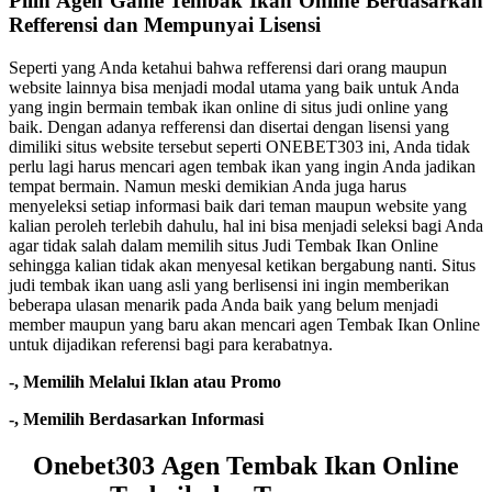
Pilih Agen Game Tembak Ikan Online Berdasarkan
Refferensi dan Mempunyai Lisensi
Seperti yang Anda ketahui bahwa refferensi dari orang maupun
website lainnya bisa menjadi modal utama yang baik untuk Anda
yang ingin bermain tembak ikan online di situs judi online yang
baik. Dengan adanya refferensi dan disertai dengan lisensi yang
dimiliki situs website tersebut seperti ONEBET303 ini, Anda tidak
perlu lagi harus mencari agen tembak ikan yang ingin Anda jadikan
tempat bermain. Namun meski demikian Anda juga harus
menyeleksi setiap informasi baik dari teman maupun website yang
kalian peroleh terlebih dahulu, hal ini bisa menjadi seleksi bagi Anda
agar tidak salah dalam memilih situs Judi Tembak Ikan Online
sehingga kalian tidak akan menyesal ketikan bergabung nanti. Situs
judi tembak ikan uang asli yang berlisensi ini ingin memberikan
beberapa ulasan menarik pada Anda baik yang belum menjadi
member maupun yang baru akan mencari agen Tembak Ikan Online
untuk dijadikan referensi bagi para kerabatnya.
-, Memilih Melalui Iklan atau Promo
-, Memilih Berdasarkan Informasi
Onebet303 Agen Tembak Ikan Online